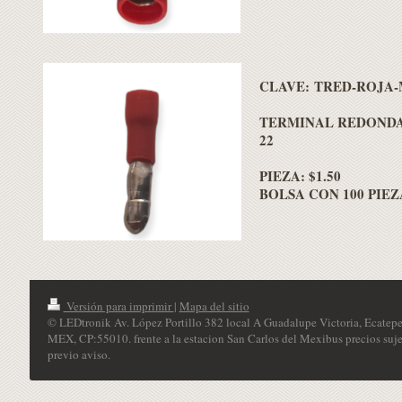
CLAVE: TRED-ROJA
TERMINAL REDONDA
22
PIEZA: $1.50
BOLSA CON 100 PIEZA
Versión para imprimir
|
Mapa del sitio
© LEDtronik Av. López Portillo 382 local A Guadalupe Victoria, Ecatepe
MEX, CP:55010. frente a la estacion San Carlos del Mexibus precios suje
previo aviso.