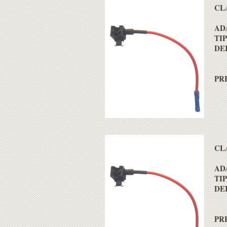
CL
AD
TI
DE
PRE
CL
AD
TI
DE
PRE