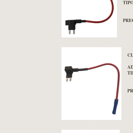
TIP
PREC
CL
A
TI
PR