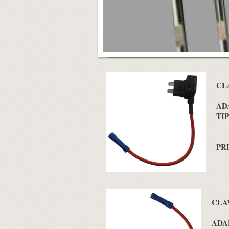
CL
AD
TI
PRE
CLA
ADA