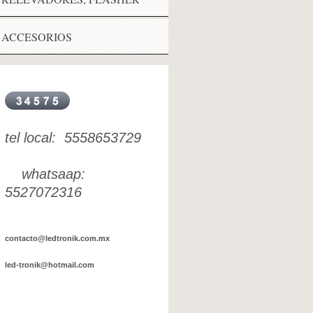
ACCESORIOS
tel local: 5558653729
whatsaap:
5527072316
contacto@ledtronik.com.mx
led-tronik@hotmail.com