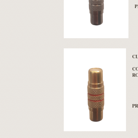
P
CL
C
R
PR