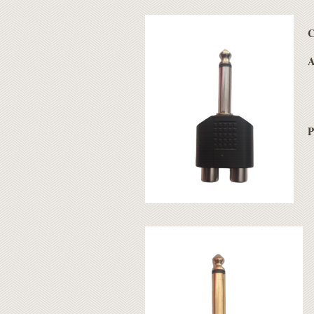
C
A
P