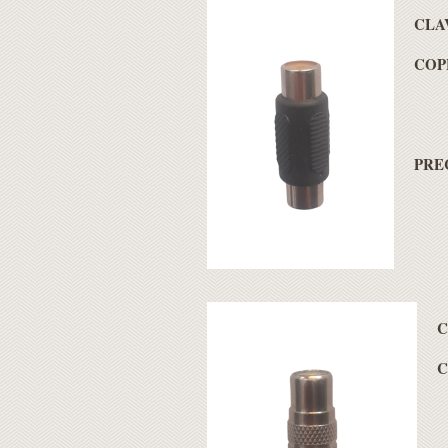
CLA
COP
PREC
C
C