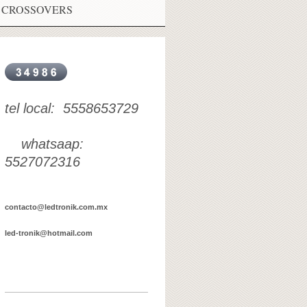
CROSSOVERS
tel local: 5558653729
whatsaap:
5527072316
contacto@ledtronik.com.mx
led-tronik@hotmail.com