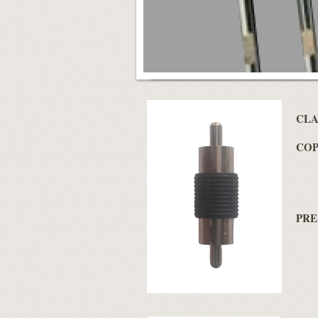
CLA
COP
PRE