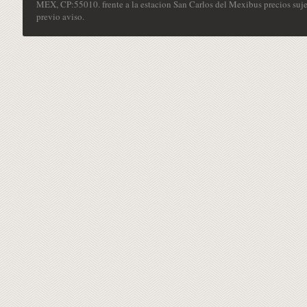
MEX, CP:55010. frente a la estacion San Carlos del Mexibus precios suje
previo aviso.