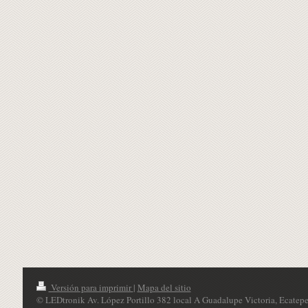
Versión para imprimir
|
Mapa del sitio
© LEDtronik Av. López Portillo 382 local A Guadalupe Victoria, Ecatepe