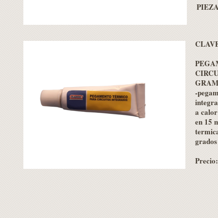
PIEZA
CLAV
PEGA
CIRCU
GRAM
-pegam
integr
a calor
en 15 
termic
grado
Precio: