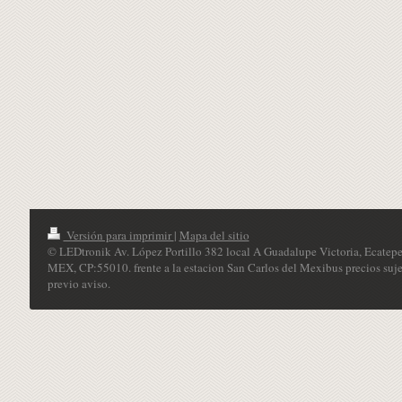
Versión para imprimir
|
Mapa del sitio
© LEDtronik Av. López Portillo 382 local A Guadalupe Victoria, Ecatepe
MEX, CP:55010. frente a la estacion San Carlos del Mexibus precios suje
previo aviso.