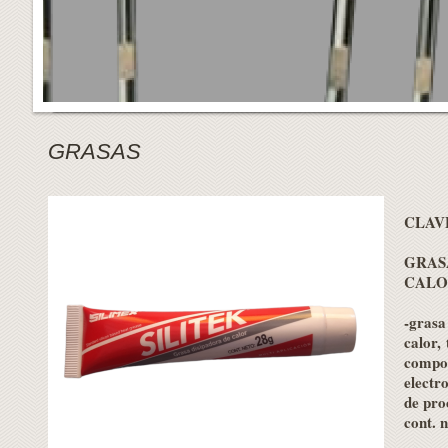
GRASAS
CLAV
GRAS
CALO
-grasa
calor,
compon
electr
de pro
cont. 