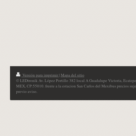
Versión para imprimir
|
Mapa del sitio
© LEDtronik Av. López Portillo 382 local A Guadalupe Victoria, Ecatepe
MEX, CP:55010. frente a la estacion San Carlos del Mexibus precios suje
previo aviso.