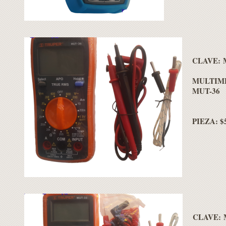
C
LAVE:
MULTIME
MUT-36
PIEZA: $
C
LAVE: