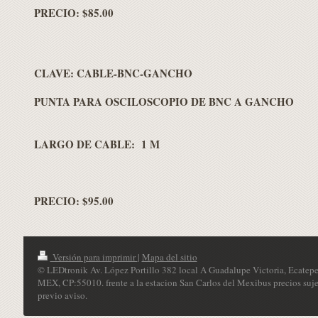
PRECIO: $85.00
CLAVE:
CABLE-BNC-GANCHO
PUNTA PARA OSCILOSCOPIO DE BNC A GANCHO
LARGO DE CABLE: 1 M
PRECIO: $95.00
Versión para imprimir
|
Mapa del sitio
© LEDtronik Av. López Portillo 382 local A Guadalupe Victoria, Ecatepe
MEX, CP:55010. frente a la estacion San Carlos del Mexibus precios suje
previo aviso.