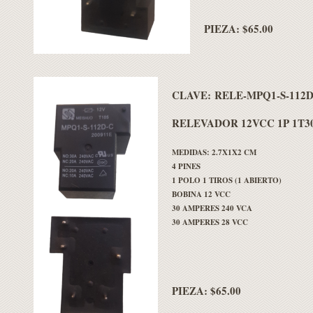
PIEZA: $65.00
CLAVE:
RELE-MPQ1-S-112D
RELEVADOR 12VCC 1P 1T3
MEDIDAS: 2.7X1X2 CM
4 PINES
1 POLO 1 TIROS (1 ABIERTO)
BOBINA 12 VCC
30 AMPERES 240 VCA
30 AMPERES 28 VCC
PIEZA: $65.00