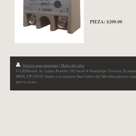
PIEZA: $200.00
Versión para imprimir
|
Mapa del sitio
© LEDtronik Av. López Portillo 382 local A Guadalupe Victoria, Ecatepe
MEX, CP:55010. frente a la estacion San Carlos del Mexibus precios suje
previo aviso.