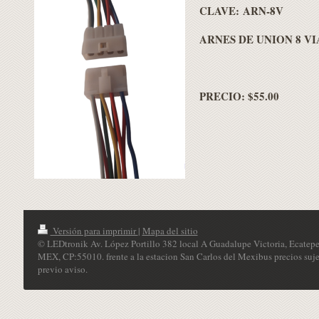
CLAVE: ARN-8V
ARNES DE UNION 8 VI
PRECIO: $55.00
Versión para imprimir
|
Mapa del sitio
© LEDtronik Av. López Portillo 382 local A Guadalupe Victoria, Ecatepe
MEX, CP:55010. frente a la estacion San Carlos del Mexibus precios suje
previo aviso.