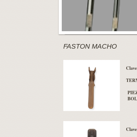
FASTON MACHO
Clav
TER
PIEZ
BOLS
Clav