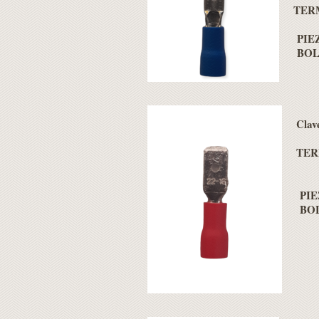
TERM
PIEZ
BOLS
Clav
TER
PIEZ
BOL