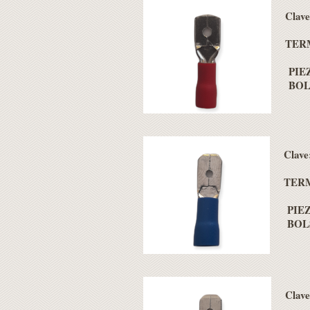
Clav
TERM
PIEZ
BOLS
Clav
TERM
PIEZ
BOLS
Clav