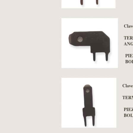
Cla
TER
AN
PIE
BOL
Clav
TER
PIEZ
BOLS