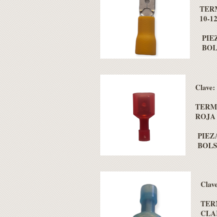
TER
10-1
PIEZ
BOLS
Clave
TERM
ROJA 
PIEZA
BOLSA
Clav
TER
CLA