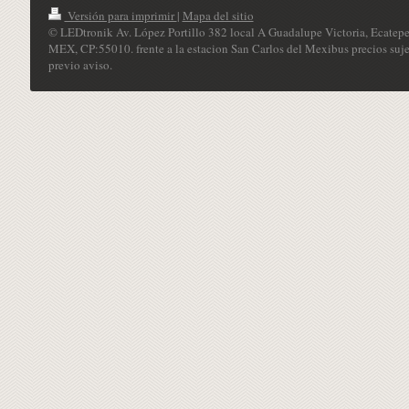
Versión para imprimir
|
Mapa del sitio
© LEDtronik Av. López Portillo 382 local A Guadalupe Victoria, Ecatepe
MEX, CP:55010. frente a la estacion San Carlos del Mexibus precios suje
previo aviso.