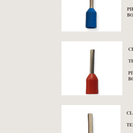
PI
BO
C
T
PI
B
CL
TE