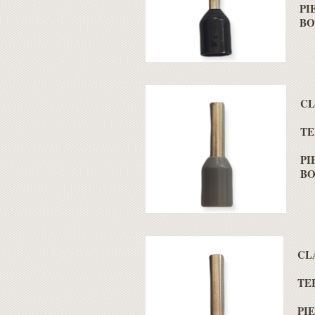
PI
BO
CL
TE
PI
BO
CL
TE
PIE