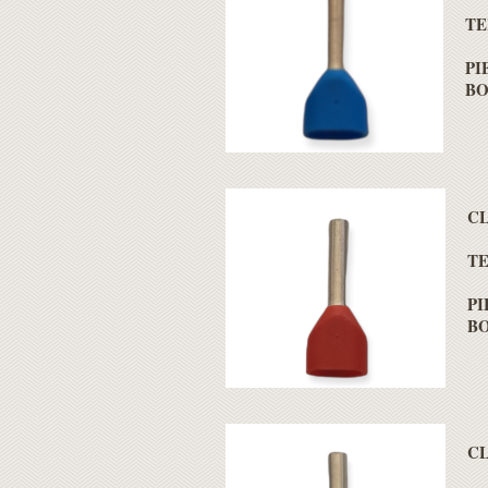
TE
PI
BO
C
TE
PI
BO
C