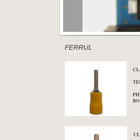
FERRUL
CL
TE
PIE
BO
CL