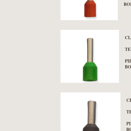
BOL
CL
TE
PI
BO
C
T
PI
B