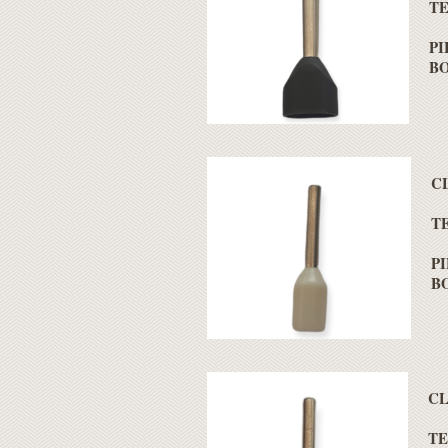
TE
PI
BO
C
T
PI
BO
CL
TE