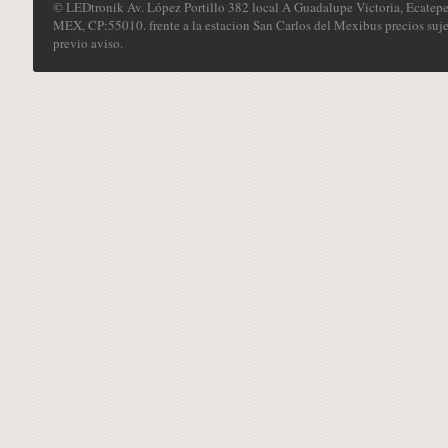
© LEDtronik Av. López Portillo 382 local A Guadalupe Victoria, Ecatepe
MEX, CP:55010. frente a la estacion San Carlos del Mexibus precios suje
previo aviso.