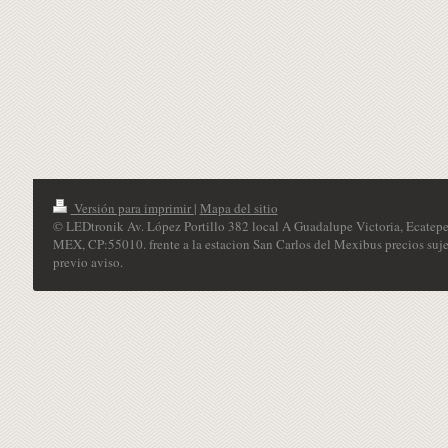
Versión para imprimir
|
Mapa del sitio
© LEDtronik Av. López Portillo 382 local A Guadalupe Victoria, Ecatepe
MEX, CP:55010. frente a la estacion San Carlos del Mexibus precios suje
previo aviso.