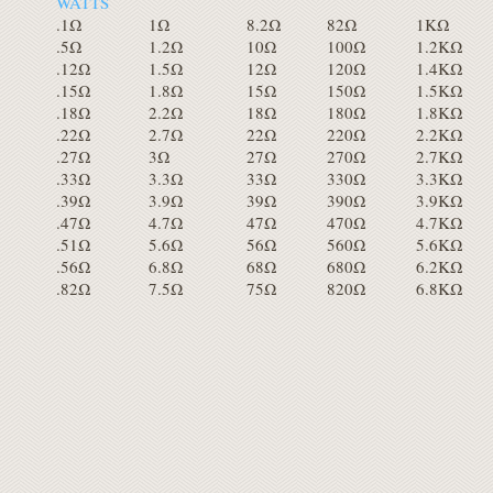
WATTS
.1
Ω
1
Ω
8.2
Ω
82
Ω
1K
Ω
.5
Ω
1.2
Ω
10
Ω
100
Ω
1.2K
Ω
.12
Ω
1.5
Ω
12
Ω
120
Ω
1.4K
Ω
.15
Ω
1.8
Ω
15
Ω
150
Ω
1.5K
Ω
.18
Ω
2.2
Ω
18
Ω
180
Ω
1.8K
Ω
.22
Ω
2.7
Ω
22
Ω
220
Ω
2.2K
Ω
.27
Ω
3
Ω
27
Ω
270
Ω
2.7K
Ω
.33
Ω
3.3
Ω
33
Ω
330
Ω
3.3K
Ω
.39
Ω
3.9
Ω
39
Ω
390
Ω
3.9K
Ω
.47
Ω
4.7
Ω
47
Ω
470
Ω
4.7K
Ω
.51
Ω
5.6
Ω
56
Ω
560
Ω
5.6K
Ω
.56
Ω
6.8
Ω
68
Ω
680
Ω
6.2K
Ω
.82
Ω
7.5
Ω
75
Ω
820
Ω
6.8K
Ω