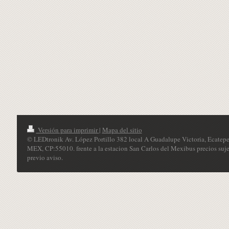
Versión para imprimir
|
Mapa del sitio
© LEDtronik Av. López Portillo 382 local A Guadalupe Victoria, Ecatepe
MEX, CP:55010. frente a la estacion San Carlos del Mexibus precios suje
previo aviso.